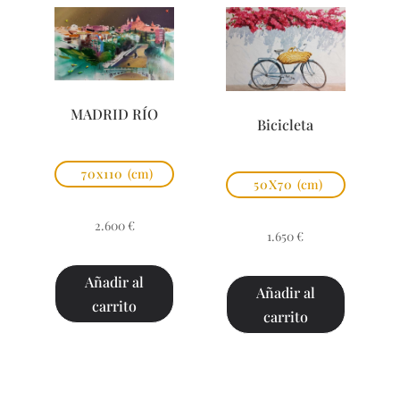
MADRID RÍO
Bicicleta
70x110
(cm)
50X70
(cm)
2.600
€
1.650
€
Añadir al
Añadir al
carrito
carrito