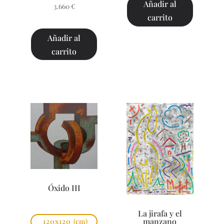
Añadir al
3.660
€
carrito
Añadir al
carrito
Óxido III
La jirafa y el
manzano
120x120
(cm)