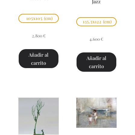
Jazz
105x105
(cm)
135,5x122
(cm)
2.800
€
4.600
€
Añadir al
Añadir al
carrito
carrito