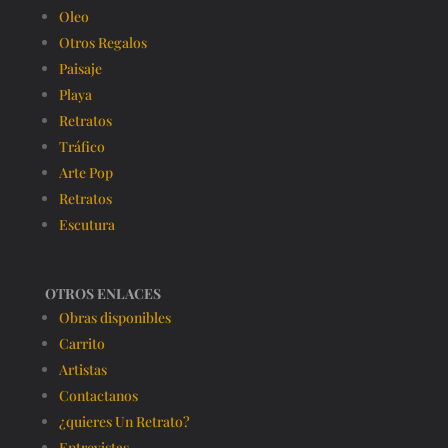
Oleo
Otros Regalos
Paisaje
Playa
Retratos
Tráfico
Arte Pop
Retratos
Escutura
OTROS ENLACES
Obras disponibles
Carrito
Artistas
Contactanos
¿quieres Un Retrato?
Entrevistas