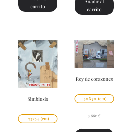
Añadir al
carrito
carrito
Rey de corazones
Simbiosis
50X70
(cm)
3.660
€
73x54
(cm)