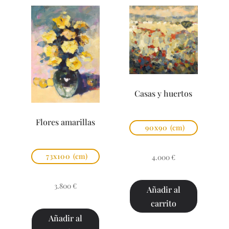
Casas y huertos
Flores amarillas
90x90
(cm)
73x100
(cm)
4.000
€
3.800
€
Añadir al
carrito
Añadir al