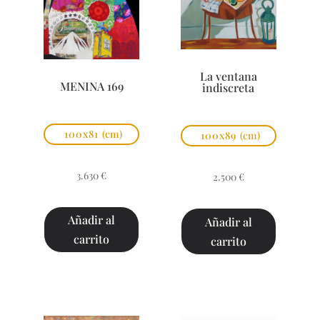
La ventana
MENINA 169
indiscreta
100x81
(cm)
100x89
(cm)
3.630
€
2.500
€
Añadir al
Añadir al
carrito
carrito