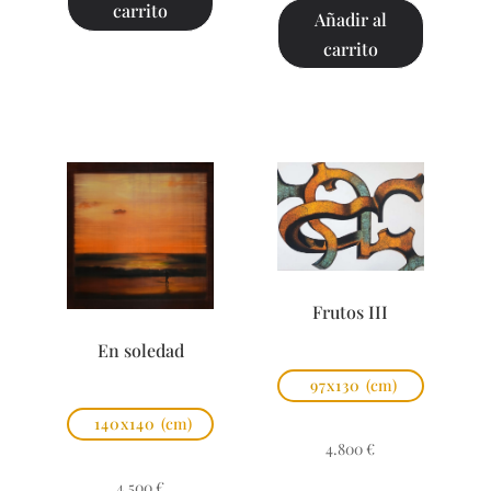
carrito
Añadir al
carrito
Frutos III
En soledad
97x130
(cm)
140x140
(cm)
4.800
€
4.500
€