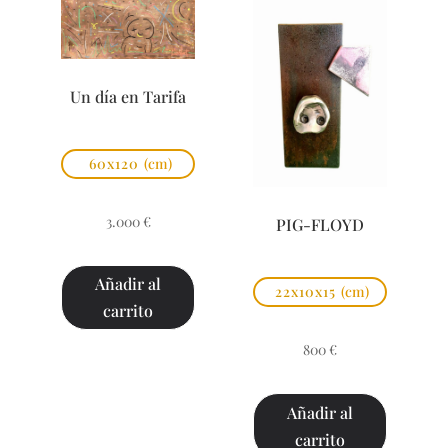
Un día en Tarifa
60x120
(cm)
3.000
€
PIG-FLOYD
Añadir al
22x10x15
(cm)
carrito
800
€
Añadir al
carrito