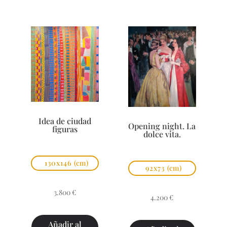
Idea de ciudad
Opening night. La
figuras
dolce vita.
130x146
(cm)
92x73
(cm)
3.800
€
4.200
€
Añadir al