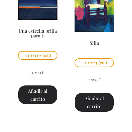
Una estrella brilla
para ti
Silla
110x110
(cm)
100x73
(cm)
3.200
€
2.500
€
Añadir al
Añadir al
carrito
carrito