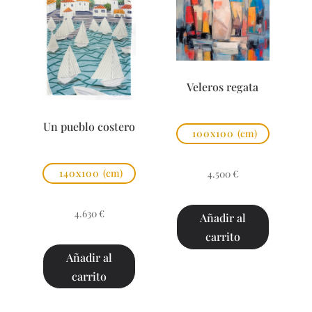
Veleros regata
Un pueblo costero
100x100
(cm)
140x100
(cm)
4.500
€
4.630
€
Añadir al
carrito
Añadir al
carrito