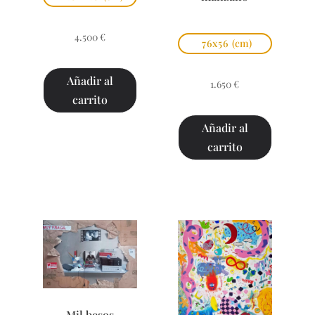
4.500
€
76x56
(cm)
Añadir al
1.650
€
carrito
Añadir al
carrito
Mil besos