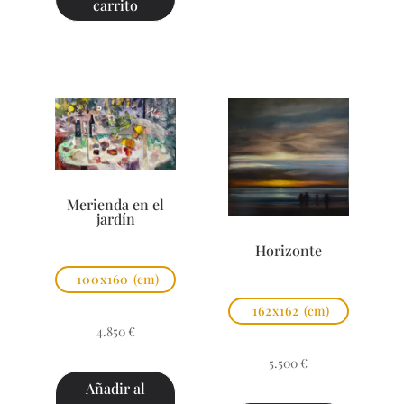
carrito
Merienda en el
jardín
Horizonte
100x160
(cm)
162x162
(cm)
4.850
€
5.500
€
Añadir al