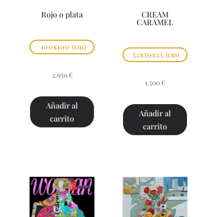
Rojo o plata
CREAM
CARAMEL
100x100
(cm)
52x50x25
(cm)
2.950
€
1.500
€
Añadir al
Añadir al
carrito
carrito