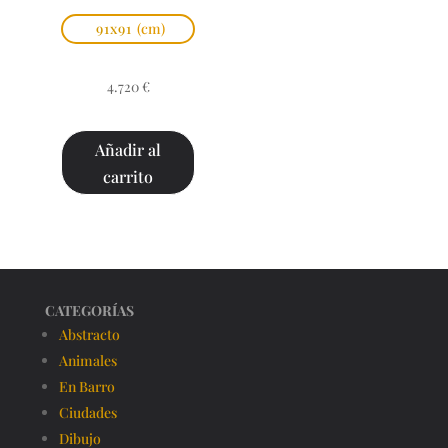
91x91
(cm)
4.720
€
Añadir al
carrito
CATEGORÍAS
Abstracto
Animales
En Barro
Ciudades
Dibujo