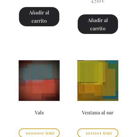
4.720
€
Añadir al
Añadir al
carrito
carrito
Vals
Ventana al sur
100x100
(cm)
101x101
(cm)