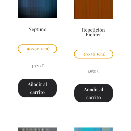
Neptuno
Repetición
Eichler
90x90
(cm)
50x50
(cm)
4.720
€
1.850
€
Añadir al
Añadir al
carrito
carrito