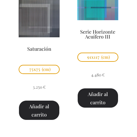
Serie Horizonte
Acuífero III
Saturación
91x117
(cm)
75x75
(cm)
4.480
€
3.250
€
Añadir al
carrito
Añadir al
carrito