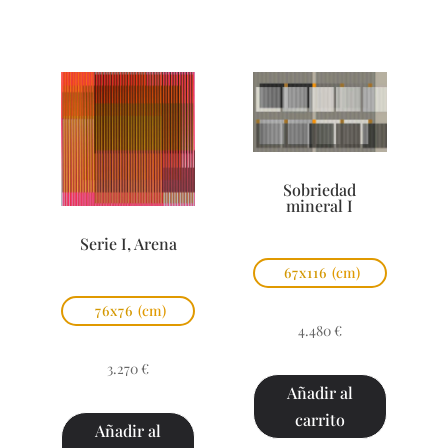
Sobriedad
mineral I
Serie I, Arena
67x116
(cm)
76x76
(cm)
4.480
€
3.270
€
Añadir al
carrito
Añadir al