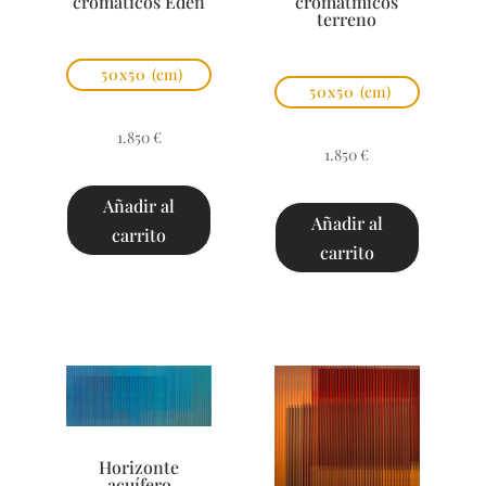
cromáticos Eden
cromátmicos
terreno
50x50
(cm)
50x50
(cm)
1.850
€
1.850
€
Añadir al
Añadir al
carrito
carrito
Horizonte
acuífero