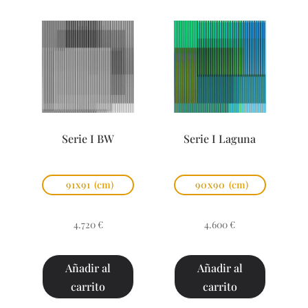
Serie I BW
Serie I Laguna
91x91
(cm)
90x90
(cm)
4.720
€
4.600
€
Añadir al
Añadir al
carrito
carrito