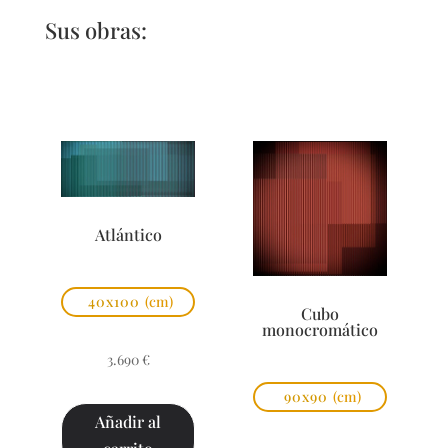
Sus obras:
Atlántico
40x100
(cm)
Cubo
monocromático
3.690
€
90x90
(cm)
Añadir al