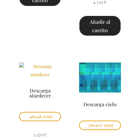
carrito
4.720
€
Añadir al
carrito
Descarga
atardecer
Descarga cielo
46x46
(cm)
76x107
(cm)
3.270
€