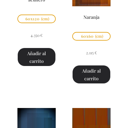
Naranja
60x120
(cm)
4.350
€
60x60
(cm)
2.115
€
Añadir al
carrito
Añadir al
carrito