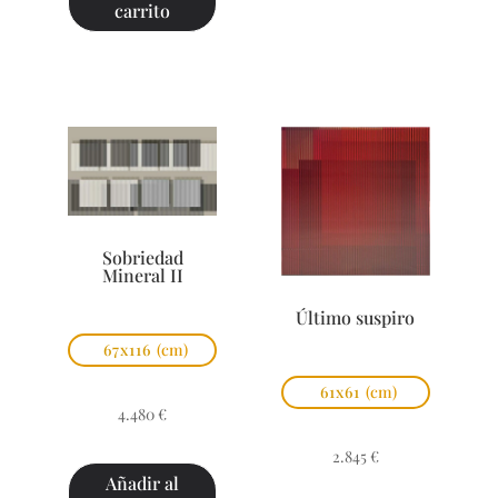
carrito
Sobriedad
Mineral II
Último suspiro
67x116
(cm)
61x61
(cm)
4.480
€
2.845
€
Añadir al