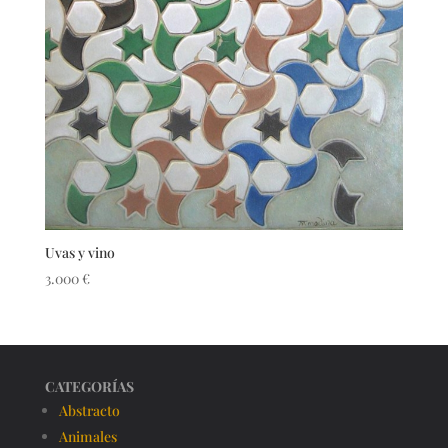
Uvas y vino
3.000
€
CATEGORÍAS
Abstracto
Animales