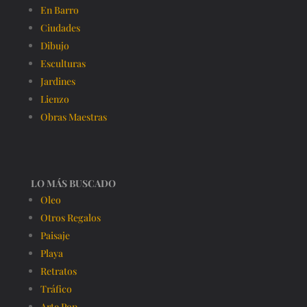
En Barro
Ciudades
Dibujo
Esculturas
Jardines
Lienzo
Obras Maestras
LO MÁS BUSCADO
Oleo
Otros Regalos
Paisaje
Playa
Retratos
Tráfico
Arte Pop