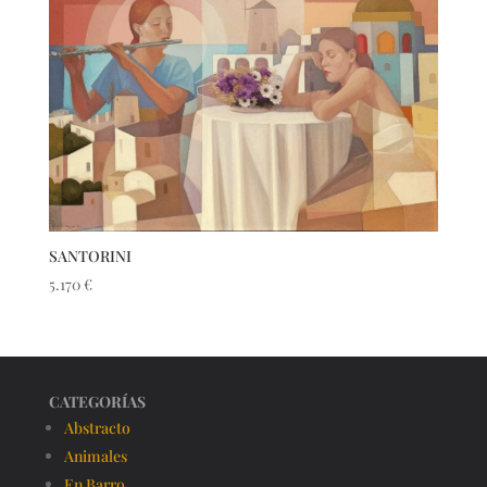
SANTORINI
5.170
€
CATEGORÍAS
Abstracto
Animales
En Barro