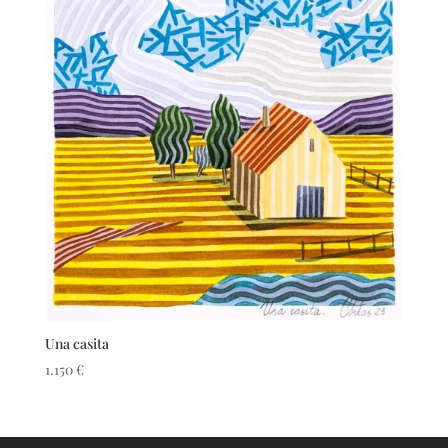
Una casita
1.150
€