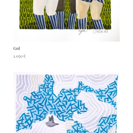
Gol
1.050
€