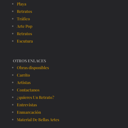
Playa
Retratos
Tráfico
Arte Pop
Retratos
Escutura
OTROS ENLACES
Obras disponibles
Carrito
Artistas
Contactanos
¿quieres Un Retrato?
Entrevistas
Enmarcación
Material De Bellas Artes