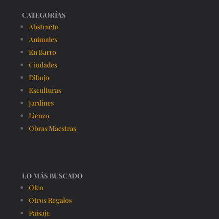
CATEGORÍAS
Abstracto
Animales
En Barro
Ciudades
Dibujo
Esculturas
Jardines
Lienzo
Obras Maestras
LO MÁS BUSCADO
Oleo
Otros Regalos
Paisaje