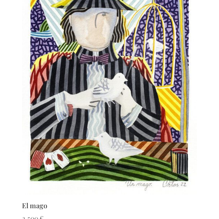
El mago
2.500
€