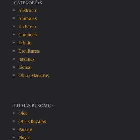
CATEGORÍAS
Abstracto
Animales
En Barro
Ciudades
Dibujo
Esculturas
Jardines
Lienzo
Obras Maestras
LO MÁS BUSCADO
Oleo
Otros Regalos
Paisaje
Playa