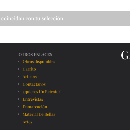
coincidan con tu selección.
G
OTROS ENLACES
Obras disponibles
Carrito
Artistas
Contactanos
¿quieres Un Retrato?
Entrevistas
Enmarcación
Material De Bellas
Artes