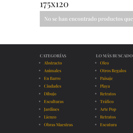
175x120
No se han encontrado productos que 
CATEGORÍAS
LO MÁS BUSCADO
Abstracto
Oleo
Animales
Otros Regalos
En Barro
Paisaje
Ciudades
Playa
Dibujo
Retratos
Esculturas
Tráfico
Jardines
Arte Pop
Lienzo
Retratos
Obras Maestras
Escutura