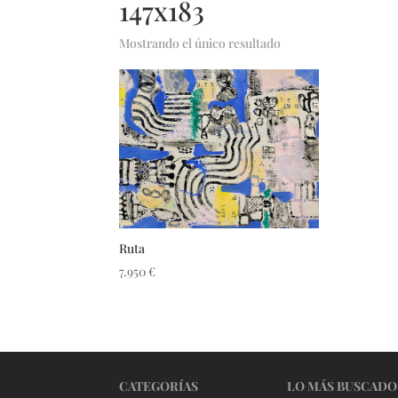
147x183
Mostrando el único resultado
Ruta
7.950
€
CATEGORÍAS
LO MÁS BUSCADO