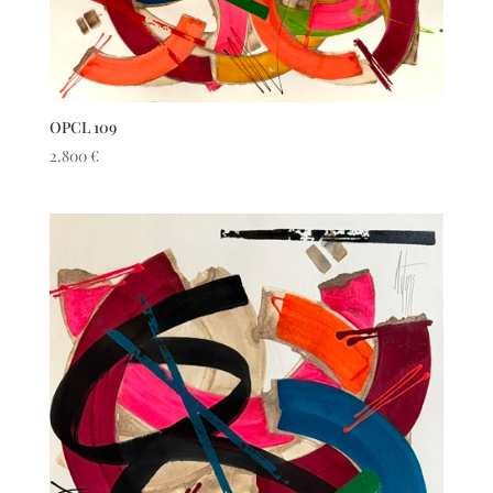
OPCL 109
2.800
€