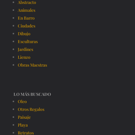
Abstracto
Animales
En Barro
Ciudades
Dibujo
Esculturas
Jardines
Lienzo
Obras Maestras
LO MÁS BUSCADO
Oleo
Otros Regalos
Paisaje
Playa
Retratos