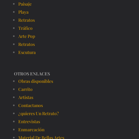
Paisaje
Playa
Retratos
Tráfico
Arte Pop
Retratos
Escutura
OTROS ENLACES
Obras disponibles
Carrito
Artistas
Contactanos
¿quieres Un Retrato?
Entrevistas
Enmarcación
Material De Bellas Artes