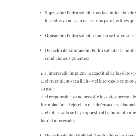
Supresión:
Podrá solicitarnos la eliminación de
los datos ya no sean necesarios para los fines q
Oposición:
Podrá solicitar que no se traten sus 
Derecho de Limitación:
Podrá solicitar la limi
condiciones siguientes:
el interesado impugne la exactitud de los datos 
el tratamiento sea ilícito y el interesado se opon
su uso;
el responsable ya no necesite los datos personales
formulación, el ejercicio o la defensa de reclamac
el interesado se haya opuesto al tratamiento mie
los del interesado.
Derecho de Portabilidad:
Tendrá derecho a reci