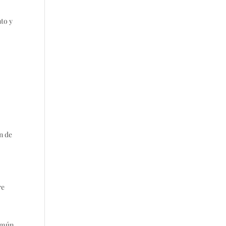
nto y
ón de
re
común