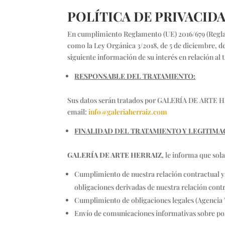
POLÍTICA DE PRIVACID
En cumplimiento Reglamento (UE) 2016/679 (Reglam
como la Ley Orgánica 3/2018, de 5 de diciembre, de
siguiente información de su interés en relación al
RESPONSABLE DEL TRATAMIENTO:
Sus datos serán tratados por GALERÍA DE ARTE HE
email:
info@galeriaherraiz.com
FINALIDAD DEL TRATAMIENTO Y LEGITIMA
GALERÍA DE ARTE HERRAIZ,
le informa que sola
Cumplimiento de nuestra relación contractual y/
obligaciones derivadas de nuestra relación cont
Cumplimiento de obligaciones legales (Agencia Tr
Envío de comunicaciones informativas sobre pos