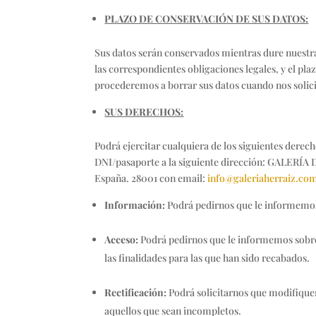
PLAZO DE CONSERVACIÓN DE SUS DATOS:
Sus datos serán conservados mientras dure nuestra
las correspondientes obligaciones legales, y el pla
procederemos a borrar sus datos cuando nos solicit
SUS DERECHOS:
Podrá ejercitar cualquiera de los siguientes derec
DNI/pasaporte a la siguiente dirección: GALERÍA
España. 28001
con email:
info@galeriaherraiz.co
Información:
Podrá pedirnos que le informemos
Acceso:
Podrá pedirnos que le informemos sobre 
las finalidades para las que han sido recabados.
Rectificación:
Podrá solicitarnos que modifique
aquellos que sean incompletos.