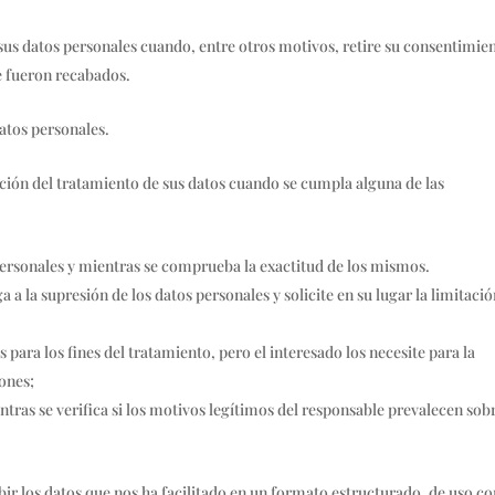
 sus datos personales cuando, entre otros motivos, retire su consentimie
ue fueron recabados.
datos personales.
tación del tratamiento de sus datos cuando se cumpla alguna de las
personales y mientras se comprueba la exactitud de los mismos.
ga a la supresión de los datos personales y solicite en su lugar la limitaci
 para los fines del tratamiento, pero el interesado los necesite para la
iones;
ntras se verifica si los motivos legítimos del responsable prevalecen sob
bir los datos que nos ha facilitado en un formato estructurado, de uso 