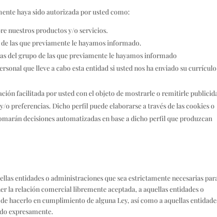
amente haya sido autorizada por usted como:
re nuestros productos y/o servicios.
o de las que previamente le hayamos informado.
sas del grupo de las que previamente le hayamos informado
ersonal que lleve a cabo esta entidad si usted nos ha enviado su currículo
ación facilitada por usted con el objeto de mostrarle o remitirle publicid
/o preferencias. Dicho perfil puede elaborarse a través de las cookies o
tomarán decisiones automatizadas en base a dicho perfil que produzcan
llas entidades o administraciones que sea estrictamente necesarias par
er la relación comercial libremente aceptada, a aquellas entidades o
 de hacerlo en cumplimiento de alguna Ley, así como a aquellas entidade
zado expresamente.