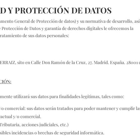
AD Y PROTECCIÓN DE DATOS
ento General de Protección de datos) y su normativa de desarrollo, así
 Protección de Datos y garantía de derechos digitales le ofrecemos la
 tratamiento de sus datos personales:
RRAIZ, sito en Calle Don Ramón de la Cruz, 27. Madrid. España. 28001
CIÓN:
mente utilizará sus datos para finalidades legítimas, tales como:
o comercial: sus datos serán tratados para poder mantener y cumplir la
ractual y/o comercial.
ibutaria, acciones judiciales, etc.)
ibles incidencias o brechas de seguridad informática.