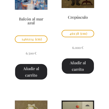
Crepúsculo
Balcón al mar
azul
46x38
(cm)
146x114
(cm)
6.000
€
6.500
€
Añadir al
Añadir al
carrito
carrito