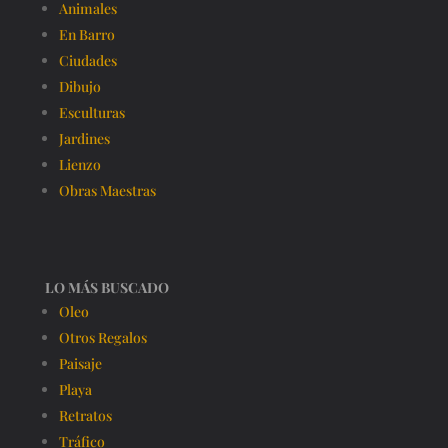
Animales
En Barro
Ciudades
Dibujo
Esculturas
Jardines
Lienzo
Obras Maestras
LO MÁS BUSCADO
Oleo
Otros Regalos
Paisaje
Playa
Retratos
Tráfico