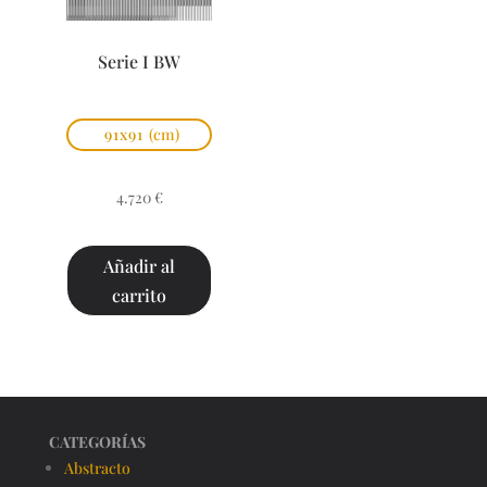
Serie I BW
91x91
(cm)
4.720
€
Añadir al
carrito
CATEGORÍAS
Abstracto