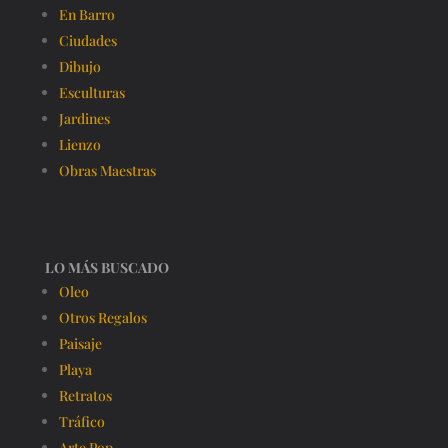
En Barro
Ciudades
Dibujo
Esculturas
Jardines
Lienzo
Obras Maestras
LO MÁS BUSCADO
Oleo
Otros Regalos
Paisaje
Playa
Retratos
Tráfico
Arte Pop