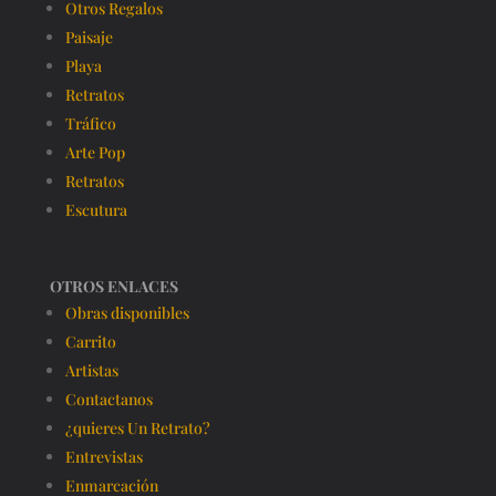
Otros Regalos
Paisaje
Playa
Retratos
Tráfico
Arte Pop
Retratos
Escutura
OTROS ENLACES
Obras disponibles
Carrito
Artistas
Contactanos
¿quieres Un Retrato?
Entrevistas
Enmarcación