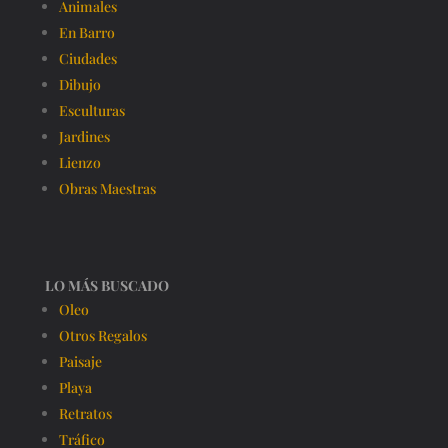
Animales
En Barro
Ciudades
Dibujo
Esculturas
Jardines
Lienzo
Obras Maestras
LO MÁS BUSCADO
Oleo
Otros Regalos
Paisaje
Playa
Retratos
Tráfico