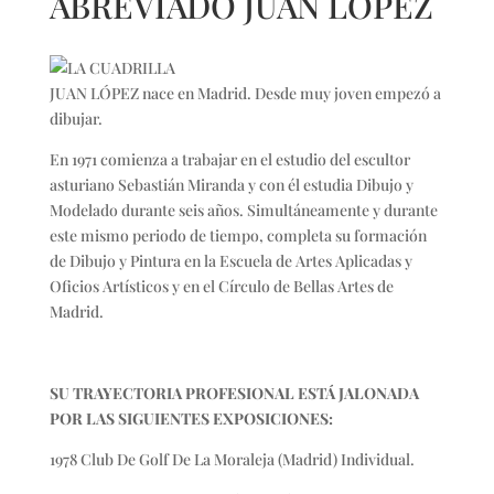
ABREVIADO JUAN LÓPEZ
JUAN LÓPEZ nace en Madrid. Desde muy joven empezó a
dibujar.
En 1971 comienza a trabajar en el estudio del escultor
asturiano Sebastián Miranda y con él estudia Dibujo y
Modelado durante seis años. Simultáneamente y durante
este mismo periodo de tiempo, completa su formación
de Dibujo y Pintura en la Escuela de Artes Aplicadas y
Oficios Artísticos y en el Círculo de Bellas Artes de
Madrid.
SU TRAYECTORIA PROFESIONAL ESTÁ JALONADA
POR LAS SIGUIENTES EXPOSICIONES:
1978 Club De Golf De La Moraleja (Madrid) Individual.