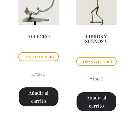
ALLEGRO
LIBROS Y
SUEÑOS V
17x22x10
(cm)
118x55x12
(cm)
1.700
€
7.500
€
Añadir al
Añadir al
carrito
carrito