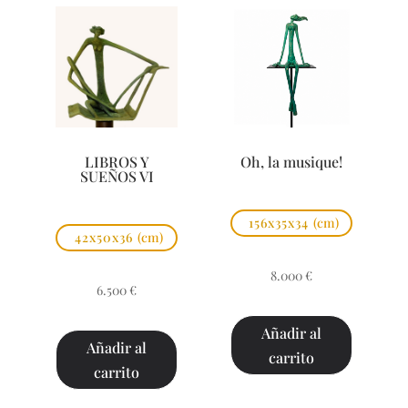
LIBROS Y
Oh, la musique!
SUEÑOS VI
156x35x34
(cm)
42x50x36
(cm)
8.000
€
6.500
€
Añadir al
Añadir al
carrito
carrito