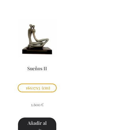
Sueños II
16x17x5
(cm)
1.600
€
Añadir al