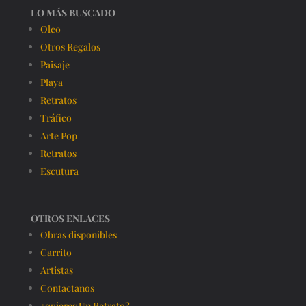
LO MÁS BUSCADO
Oleo
Otros Regalos
Paisaje
Playa
Retratos
Tráfico
Arte Pop
Retratos
Escutura
OTROS ENLACES
Obras disponibles
Carrito
Artistas
Contactanos
¿quieres Un Retrato?