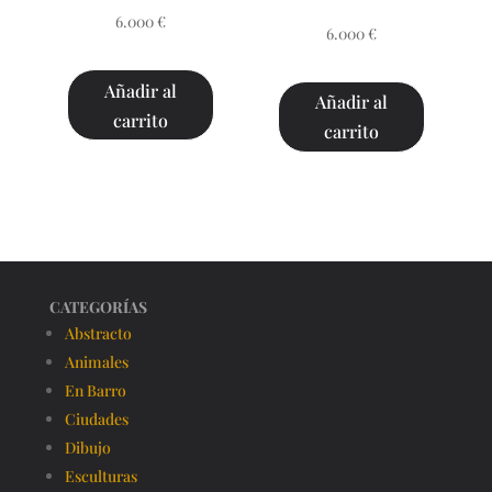
6.000
€
6.000
€
Añadir al
Añadir al
carrito
carrito
CATEGORÍAS
Abstracto
Animales
En Barro
Ciudades
Dibujo
Esculturas