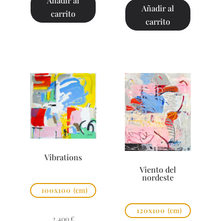
Añadir al
Añadir al
carrito
carrito
Vibrations
Viento del
nordeste
100x100
(cm)
120x100
(cm)
2.400
€