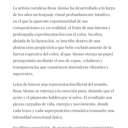
La artista coruñesa Rosa Alonso ha desarrollado a lo largo
de los años un lenguaje visual profundamente intuitivo,
en el que la aparente espontaneidad de sus
composiciones es, en realidad, el fruto de una intensa y
prolongada experimentación con el color. Su obra,
alejada de la figuración, se inscribe dentro de una
abstracción pospictórica que bebe exclusivamente de la
fuerza expresiva del color, al que Alonso otorga un papel
protagonista mediante el uso de capas, veladuras y
transparencias que construyen atmósferas vibrantes y
sugerentes.
Lejos de buscar una representación literal del mundo,
Rosa Alonso se entrega a la emoción pura, dejando que el
gesto y el pigmento hablen por sí solos. El resultado son
piezas cargadas de vida, energía y movimiento, donde
cada trazo y cada superposición cromática transmite una
intensidad emocional única.
Su última exposición, de marcado carácter expresionista