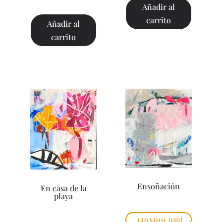
Añadir al
carrito
Añadir al
carrito
Ensoñación
En casa de la
playa
120x100
(cm)