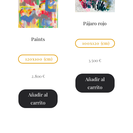
Pájaro rojo
Paints
100x120
(cm)
120x100
(cm)
3.500
€
2.800
€
Añadir al
carrito
Añadir al
carrito