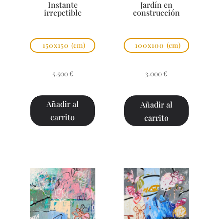
Instante
Jardín en
irrepetible
construcción
150x150
(cm)
100x100
(cm)
5.500
€
3.000
€
Añadir al
Añadir al
carrito
carrito