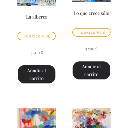
Lo que crece sólo
La alberca
100x120
(cm)
100x120
(cm)
3.500
€
3.500
€
Añadir al
Añadir al
carrito
carrito