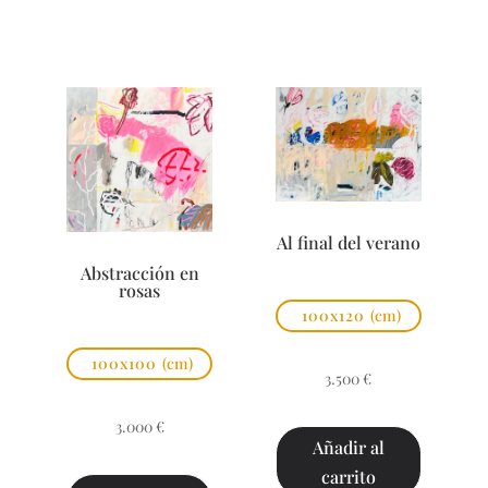
Al final del verano
Abstracción en
rosas
100x120
(cm)
100x100
(cm)
3.500
€
3.000
€
Añadir al
carrito