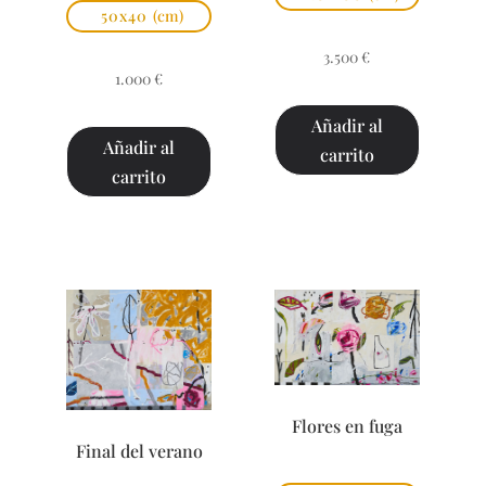
50x40
(cm)
3.500
€
1.000
€
Añadir al
Añadir al
carrito
carrito
Flores en fuga
Final del verano