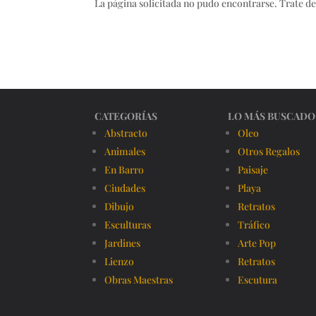
La página solicitada no pudo encontrarse. Trate de
CATEGORÍAS
LO MÁS BUSCADO
Abstracto
Oleo
Animales
Otros Regalos
En Barro
Paisaje
Ciudades
Playa
Dibujo
Retratos
Esculturas
Tráfico
Jardines
Arte Pop
Lienzo
Retratos
Obras Maestras
Escutura