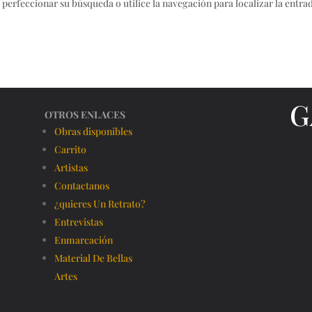
 perfeccionar su búsqueda o utilice la navegación para localizar la entra
G
OTROS ENLACES
Obras disponibles
Carrito
Artistas
Contactanos
¿quieres Un Retrato?
Entrevistas
Enmarcación
Material De Bellas
Artes