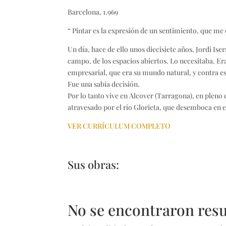
Barcelona, 1.969
“ Pintar es la expresión de un sentimiento, que m
Un día, hace de ello unos diecisiete años, Jordi Is
campo, de los espacios abiertos. Lo necesitaba. Er
empresarial, que era su mundo natural, y contra es
Fue una sabia decisión.
Por lo tanto vive en Alcover (Tarragona), en plen
atravesado por el río Glorieta, que desemboca en 
VER CURRÍCULUM COMPLETO
Sus obras:
No se encontraron res