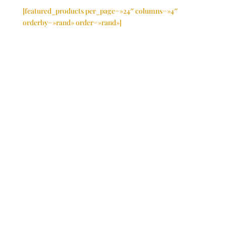
[featured_products per_page=»24″ columns=»4″
orderby=»rand» order=»rand»]